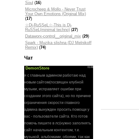
Soul
(
16
)
Microcheep & Mollo - Never Trust
Your Own Emotions (Original Mix)
(
17
)
☆Dj-RuSSeL☆-This is Dj-
RuSSeL(minimal techno)
(
27
)
Dataworx-control__original_mix
(
29
)
Spark - Muzika slishna (DJ Melnikoff
Remix)
(
74
)
Чат