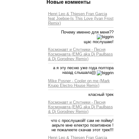
Новые комменты
Henri Leo & Thiesen Fran Garcia
feat Joeboe-Is This Love (Ivan Frost
Remix)
Почему именно для меня??
щас послушаю!
Космонавт и Спутники - Песня
Космонавта (EMG aka Dj Paulbass
& Dj Gorodnev Remix)
а я эту песню уже года полтора
назад слышала)))
Mike Posner - Cooler on me (Mark
Krupp Electro House Remix)
класный трек
Космонавт и Спутники - Песня
Космонавта (EMG aka Dj Paulbass
& Dj Gorodnev Remix)
что с прослушкой! сам не пойму!
аерьте мне електро позитивное !
не пожалеете скачав этот трек!!!
Henri Leo & Thiesen Fran Garcia