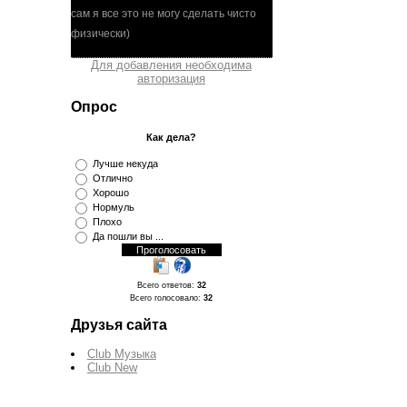
Для добавления необходима
авторизация
Опрос
Как дела?
Лучше некуда
Отлично
Хорошо
Нормуль
Плохо
Да пошли вы ...
Всего ответов:
32
Всего голосовало:
32
Друзья сайта
Club Музыка
Club New