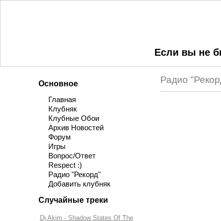
Если вы не б
Радио "Рекор
Основное
Главная
Клубняк
Клубные Обои
Архив Новостей
Форум
Игры
Вопрос/Ответ
Respect :)
Радио "Рекорд"
Добавить клубняк
Случайные треки
Dj Akim - Shadow States Of The