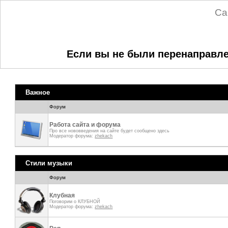
Са
Если вы не были перенаправле
Важное
Форум
Работа сайта и форума
Про все нововведения на сайте будет сообщено здесь
Модератор форума:
zhekach
Стили музыки
Форум
Клубная
Поговорим о КЛУБНОЙ
Модератор форума:
zhekach