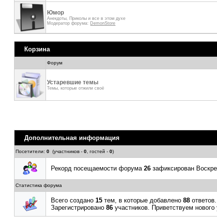
Юмор
Анекдоты, Приколы и все в этом духе
Модератор форума:
DemonStore
Корзина
Форум
Устаревшие темы
Темы, которые отжили своё
Дополнительная информация
Посетители:
0
(участников -
0
, гостей -
0
)
Рекорд посещаемости форума
26
зафиксирован Воскрес
Статистика форума
Всего создано
15
тем, в которые добавлено
88
ответов.
Зарегистрировано
86
участников. Приветствуем нового