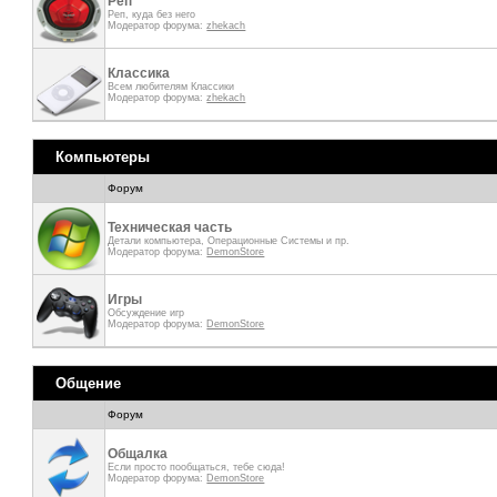
Реп
Реп, куда без него
Модератор форума:
zhekach
Классика
Всем любителям Классики
Модератор форума:
zhekach
Компьютеры
Форум
Техническая часть
Детали компьютера, Операционные Системы и пр.
Модератор форума:
DemonStore
Игры
Обсуждение игр
Модератор форума:
DemonStore
Общение
Форум
Общалка
Если просто пообщаться, тебе сюда!
Модератор форума:
DemonStore